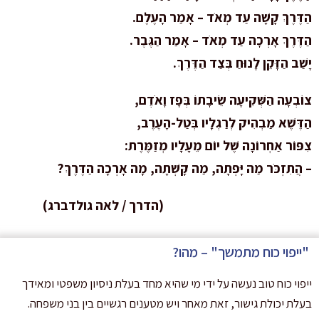
הַדֶּרֶךְ קָשָׁה עַד מְאֹד – אָמַר הָעֶלֶם.
הַדֶּרֶךְ אָרְכָה עַד מְאֹד – אָמַר הַגֶּבֶר.
יָשַׁב הַזָּקֵן לָנוּחַ בְּצַד הַדֶּרֶךְ.
צוֹבְעָה הַשְּׁקִיעָה שֵׂיבָתוֹ בְּפָז וָאֹדֶם,
הַדֶּשֶׁא מַבְהִיק לְרַגְלָיו בְּטַל-הָעֶרֶב,
צִפּוֹר אַחְרוֹנָה שֶׁל יוֹם מֵעָלָיו מְזַמֶּרֶת:
– הֲתִזְכֹּר מַה יָּפְתָה, מַה קָּשְׁתָה, מָה אָרְכָה הַדֶּרֶךְ?
(הדרך / לאה גולדברג)
"ייפוי כוח מתמשך" – מהו?
ייפוי כוח טוב נעשה על ידי מי שהיא מחד בעלת ניסיון משפטי ומאידך
בעלת יכולת גישור, זאת מאחר ויש מטענים רגשיים בין בני משפחה.