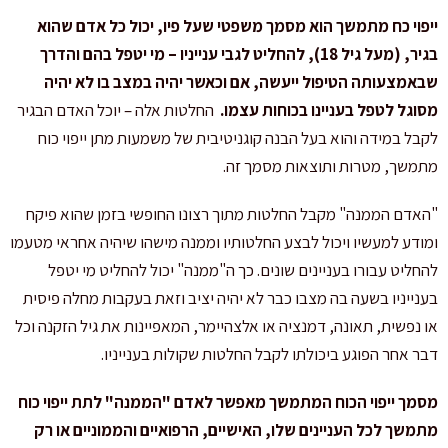
ייפוי כח מתמשך הוא מסמך משפטי שעל פיו, יכול כל אדם שהוא
בגיר, (מעל גיל 18), להחליט לגבי ענייניו – מי יטפל בהם והדרך
שבאמצעותה הטיפול ייעשה, אם וכאשר יהיה במצב בו לא יהיה
מסוגל לטפל בעניינו בכוחות עצמו.
החלטות אלה – יוכל האדם הבגיר
לקבל במידה והוא בעל הבנה קוגניטיבית של משמעות מתן ייפוי כוח
מתמשך, מטרות ותוצאות מסמך זה.
"האדם הממנה" מקבל החלטות מתוך רצונו החופשי בזמן שהוא פיקח
ומודע למעשיו ויכול לבצע החלטותיו וממנה מישהו שיהיה אחראי מטעמו
להחליט עבורו בעניינים שונים. כך ה"ממנה" יכול להחליט מי יטפל
בענייניו בשעה בה מצבו כבר לא יהיה יציב וזאת בעקבות מחלה פיסית
או נפשית, תאונה, דמנציה או אלצהיימר, המאפיינות את גיל הזקנה וכל
דבר אחר הפוגע ביכולתו לקבל החלטות שקולות בענייניו.
מסמך ייפוי הכוח המתמשך מאפשר לאדם "הממנה" לתת ייפוי כוח
מתמשך לכל העניינים שלו, האישיים, הרפואיים והממוניים או רק